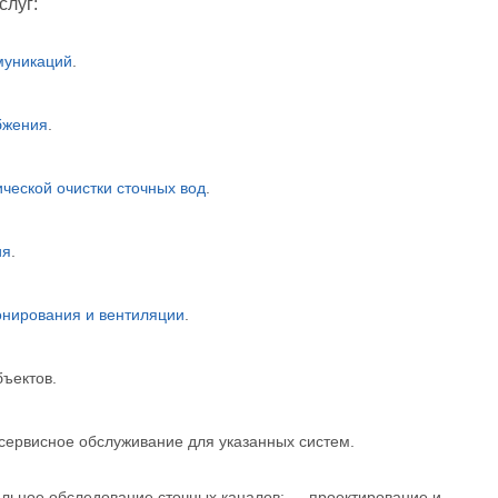
слуг:
муникаций
.
бжения
.
ческой очистки сточных вод
.
ия
.
онирования и вентиляции
.
ъектов.
 сервисное обслуживание для указанных систем.
альное обследование сточных каналов; — проектирование и