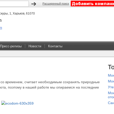
Расширенный поиск
скуры, 1, Харьков, 61070
5
om
Пресс-релизы
Новости
Контакты
Т
Мон
Мон
гу со временем, считает необходимым сохранять природные
Уте
уюта, поэтому в нашей работе мы опираемся на последние
Мон
ото
Сан