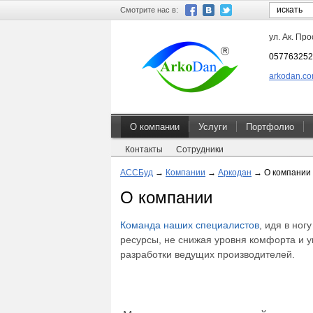
Смотрите нас в:
ул. Ак. Про
057763252
arkodan.c
О компании
Услуги
Портфолио
Контакты
Сотрудники
АССБуд
→
Компании
→
Аркодан
→
О компании
О компании
Команда наших специалистов
, идя в но
ресурсы, не снижая уровня комфорта и 
разработки ведущих производителей.