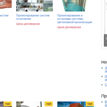
систем
Проектирование систем
Проектирование и
отопления
установка системы
автономной канализации
Цена договорная
Цена договорная
Но
Э
д
Н
п
C
Пр
В
топ
топ
топ
к