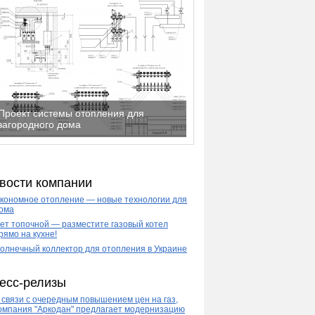
Проект системы отопления для
загородного дома
вости компании
кономное отопление — новые технологии для
ома
ет топочной — разместите газовый котел
рямо на кухне!
олнечный коллектор для отопления в Украине
есс-релизы
 связи с очередным повышением цен на газ,
омпания "Аркодан" предлагает модернизацию