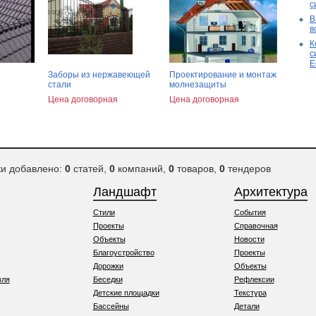
с
В
в
К
с
E
Заборы из нержавеющей
Проектирование и монтаж
стали
молнезащиты
Цена договорная
Цена договорная
ки добавлено:
0
статей,
0
компаний,
0
товаров,
0
тендеров
Ландшафт
Архитектура
Стили
События
Проекты
Справочная
Объекты
Новости
Благоустройство
Проекты
Дорожки
Объекты
вля
Беседки
Рефлексии
Детские площадки
Текстура
Бассейны
Детали