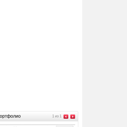
ортфолио
1
из
1